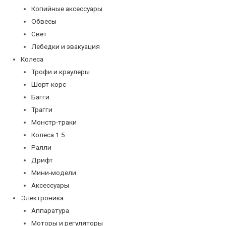
Копийные аксессуары
Обвесы
Свет
Лебедки и эвакуация
Колеса
Трофи и краулеры
Шорт-корс
Багги
Трагги
Монстр-траки
Колеса 1:5
Ралли
Дрифт
Мини-модели
Аксессуары
Электроника
Аппаратура
Моторы и регуляторы