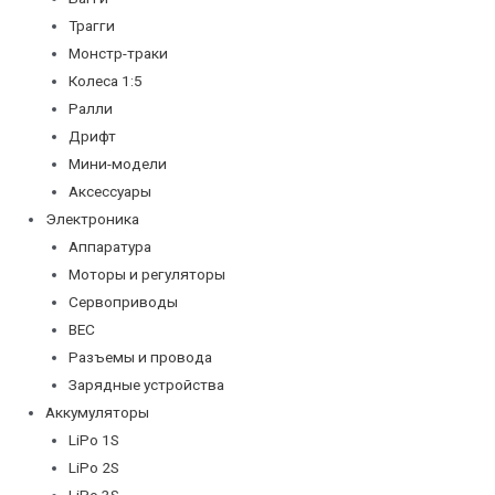
Трагги
Монстр-траки
Колеса 1:5
Ралли
Дрифт
Мини-модели
Аксессуары
Электроника
Аппаратура
Моторы и регуляторы
Сервоприводы
BEC
Разъемы и провода
Зарядные устройства
Аккумуляторы
LiPo 1S
LiPo 2S
LiPo 3S