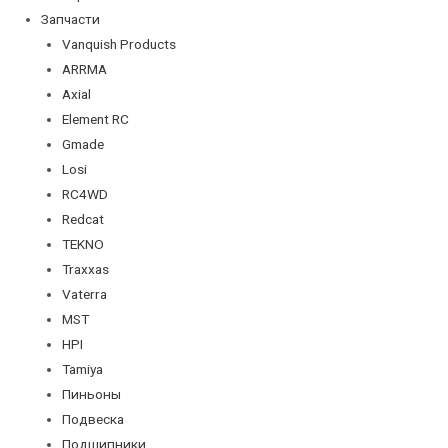
Запчасти
Vanquish Products
ARRMA
Axial
Element RC
Gmade
Losi
RC4WD
Redcat
TEKNO
Traxxas
Vaterra
MST
HPI
Tamiya
Пиньоны
Подвеска
Подшипники