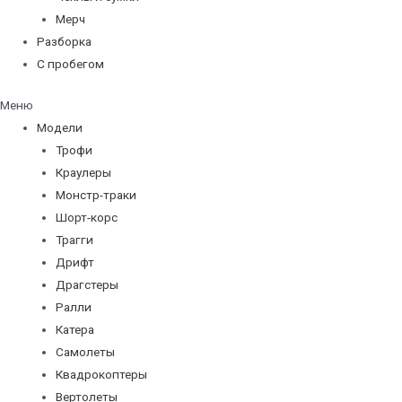
Мерч
Разборка
С пробегом
Меню
Модели
Трофи
Краулеры
Монстр-траки
Шорт-корс
Трагги
Дрифт
Драгстеры
Ралли
Катера
Самолеты
Квадрокоптеры
Вертолеты