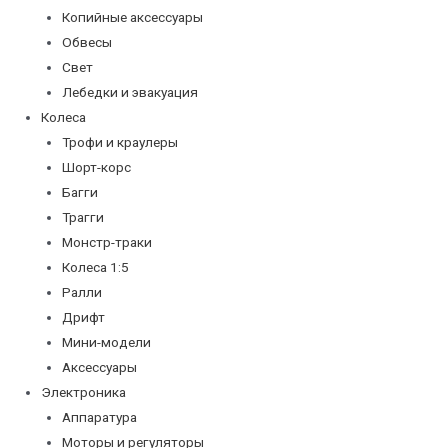
Копийные аксессуары
Обвесы
Свет
Лебедки и эвакуация
Колеса
Трофи и краулеры
Шорт-корс
Багги
Трагги
Монстр-траки
Колеса 1:5
Ралли
Дрифт
Мини-модели
Аксессуары
Электроника
Аппаратура
Моторы и регуляторы