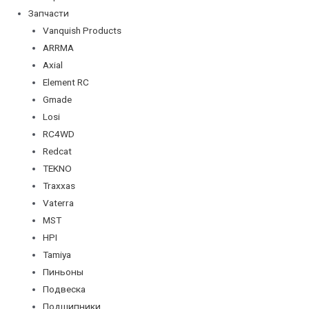
Запчасти
Vanquish Products
ARRMA
Axial
Element RC
Gmade
Losi
RC4WD
Redcat
TEKNO
Traxxas
Vaterra
MST
HPI
Tamiya
Пиньоны
Подвеска
Подшипники