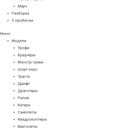
Мерч
Разборка
С пробегом
Меню
Модели
Трофи
Краулеры
Монстр-траки
Шорт-корс
Трагги
Дрифт
Драгстеры
Ралли
Катера
Самолеты
Квадрокоптеры
Вертолеты