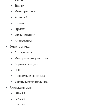
Трагги
Монстр-траки
Колеса 1:5
Ралли
Дрифт
Мини-модели
Аксессуары
Электроника
Аппаратура
Моторы и регуляторы
Сервоприводы
BEC
Разъемы и провода
Зарядные устройства
Аккумуляторы
LiPo 1S
LiPo 2S
LiPo 3S