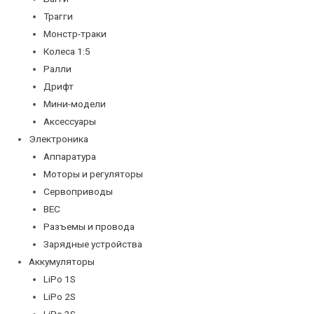
Трагги
Монстр-траки
Колеса 1:5
Ралли
Дрифт
Мини-модели
Аксессуары
Электроника
Аппаратура
Моторы и регуляторы
Сервоприводы
BEC
Разъемы и провода
Зарядные устройства
Аккумуляторы
LiPo 1S
LiPo 2S
LiPo 3S