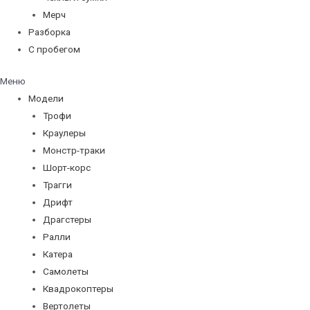
Мерч
Разборка
С пробегом
Меню
Модели
Трофи
Краулеры
Монстр-траки
Шорт-корс
Трагги
Дрифт
Драгстеры
Ралли
Катера
Самолеты
Квадрокоптеры
Вертолеты