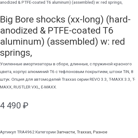
anodized & PTFE-coated T6 aluminum) (assembled) w: red springs,
Big Bore shocks (xx-long) (hard-
anodized & PTFE-coated T6
aluminum) (assembled) w: red
springs,
Усиленные амортизаторы в сборе, длинные, с пружиной красного
цвета, корпус алюминий Т6 с тефлоновым покрытием, штоки TiN, 8
штук. Опция для автомоделей Traxxas серии REVO 3.3, T-MAXX 3.3, T-
MAXX, RUSTLER VXL, E-MAXX.
4 490
₽
Артикул
TRA4962
Категории
Запчасти
,
Traxxas
,
Разное