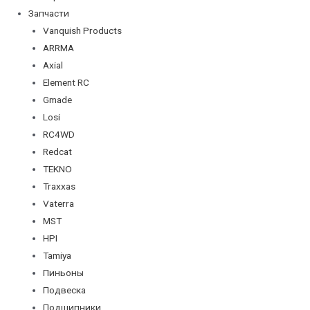
Запчасти
Vanquish Products
ARRMA
Axial
Element RC
Gmade
Losi
RC4WD
Redcat
TEKNO
Traxxas
Vaterra
MST
HPI
Tamiya
Пиньоны
Подвеска
Подшипники