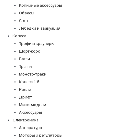
Копийные аксессуары
Обвесы
Свет
Лебедки и эвакуация
Колеса
Трофи и краулеры
Шорт-корс
Багги
Трагги
Монстр-траки
Колеса 1:5
Ралли
Дрифт
Мини-модели
Аксессуары
Электроника
Аппаратура
Моторы и регуляторы