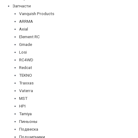
Запчасти
Vanquish Products
ARRMA
Axial
Element RC
Gmade
Losi
RC4WD
Redcat
TEKNO
Traxxas
Vaterra
MST
HPI
Tamiya
Пиньоны
Подвеска
Подшипники