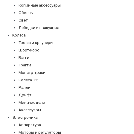
Копийные аксессуары
Обвесы
Свет
Лебедки и эвакуация
Колеса
Трофи и краулеры
Шорт-корс
Багги
Трагги
Монстр-траки
Колеса 1:5
Ралли
Дрифт
Мини-модели
Аксессуары
Электроника
Аппаратура
Моторы и регуляторы