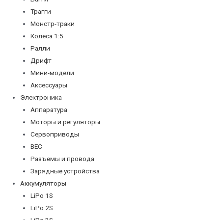
Трагги
Монстр-траки
Колеса 1:5
Ралли
Дрифт
Мини-модели
Аксессуары
Электроника
Аппаратура
Моторы и регуляторы
Сервоприводы
BEC
Разъемы и провода
Зарядные устройства
Аккумуляторы
LiPo 1S
LiPo 2S
LiPo 3S