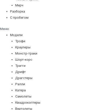
Мерч
Разборка
С пробегом
Меню
Модели
Трофи
Краулеры
Монстр-траки
Шорт-корс
Трагги
Дрифт
Драгстеры
Ралли
Катера
Самолеты
Квадрокоптеры
Вертолеты