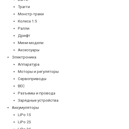
Трагги
Монстр-траки
Колеса 1:5
Ралли
Дрифт
Мини-модели
Аксессуары
Электроника
Аппаратура
Моторы и регуляторы
Сервоприводы
BEC
Разъемы и провода
Зарядные устройства
Аккумуляторы
LiPo 1S
LiPo 2S
LiPo 3S