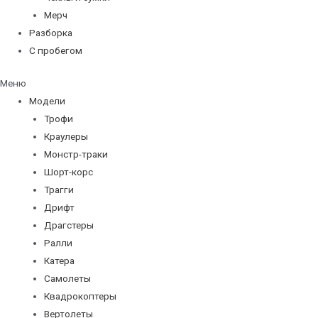
Мерч
Разборка
С пробегом
Меню
Модели
Трофи
Краулеры
Монстр-траки
Шорт-корс
Трагги
Дрифт
Драгстеры
Ралли
Катера
Самолеты
Квадрокоптеры
Вертолеты