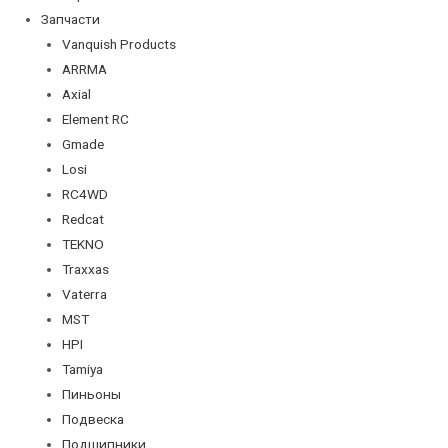
Запчасти
Vanquish Products
ARRMA
Axial
Element RC
Gmade
Losi
RC4WD
Redcat
TEKNO
Traxxas
Vaterra
MST
HPI
Tamiya
Пиньоны
Подвеска
Подшипники