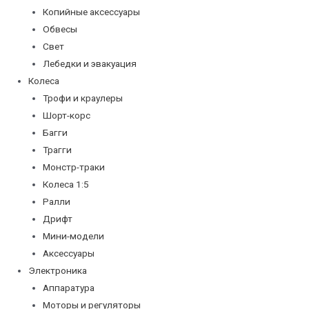
Копийные аксессуары
Обвесы
Свет
Лебедки и эвакуация
Колеса
Трофи и краулеры
Шорт-корс
Багги
Трагги
Монстр-траки
Колеса 1:5
Ралли
Дрифт
Мини-модели
Аксессуары
Электроника
Аппаратура
Моторы и регуляторы