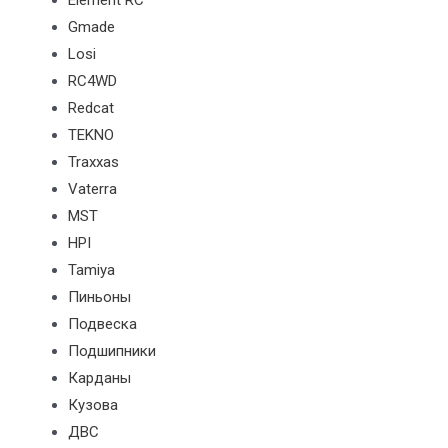
Element RC
Gmade
Losi
RC4WD
Redcat
TEKNO
Traxxas
Vaterra
MST
HPI
Tamiya
Пиньоны
Подвеска
Подшипники
Карданы
Кузова
ДВС