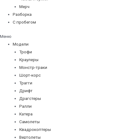
Мерч
Разборка
С пробегом
Меню
Модели
Трофи
Краулеры
Монстр-траки
Шорт-корс
Трагги
Дрифт
Драгстеры
Ралли
Катера
Самолеты
Квадрокоптеры
Вертолеты