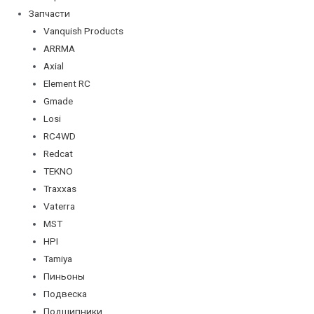
Запчасти
Vanquish Products
ARRMA
Axial
Element RC
Gmade
Losi
RC4WD
Redcat
TEKNO
Traxxas
Vaterra
MST
HPI
Tamiya
Пиньоны
Подвеска
Подшипники