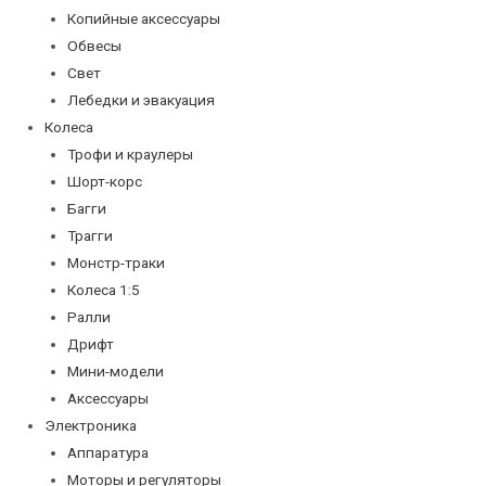
Копийные аксессуары
Обвесы
Свет
Лебедки и эвакуация
Колеса
Трофи и краулеры
Шорт-корс
Багги
Трагги
Монстр-траки
Колеса 1:5
Ралли
Дрифт
Мини-модели
Аксессуары
Электроника
Аппаратура
Моторы и регуляторы