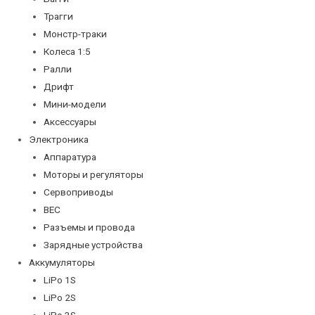
Трагги
Монстр-траки
Колеса 1:5
Ралли
Дрифт
Мини-модели
Аксессуары
Электроника
Аппаратура
Моторы и регуляторы
Сервоприводы
BEC
Разъемы и провода
Зарядные устройства
Аккумуляторы
LiPo 1S
LiPo 2S
LiPo 3S