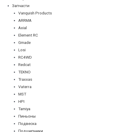
Запчасти
Vanquish Products
ARRMA
Axial
Element RC
Gmade
Losi
RC4WD
Redcat
TEKNO
Traxxas
Vaterra
MST
HPI
Tamiya
Пиньоны
Подвеска
Подшипники