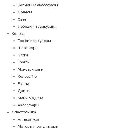
Копийные аксессуары
Обвесы
Свет
Лебедки и эвакуация
Колеса
Трофи и краулеры
Шорт-корс
Багги
Трагги
Монстр-траки
Колеса 1:5
Ралли
Дрифт
Мини-модели
Аксессуары
Электроника
Аппаратура
Моторы и регуляторы