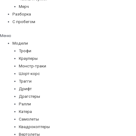
Мерч
Разборка
С пробегом
Меню
Модели
Трофи
Краулеры
Монстр-траки
Шорт-корс
Трагги
Дрифт
Драгстеры
Ралли
Катера
Самолеты
Квадрокоптеры
Вертолеты