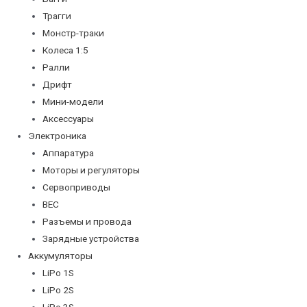
Трагги
Монстр-траки
Колеса 1:5
Ралли
Дрифт
Мини-модели
Аксессуары
Электроника
Аппаратура
Моторы и регуляторы
Сервоприводы
BEC
Разъемы и провода
Зарядные устройства
Аккумуляторы
LiPo 1S
LiPo 2S
LiPo 3S