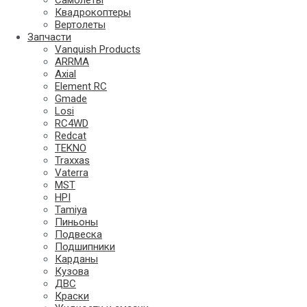
Самолеты
Квадрокоптеры
Вертолеты
Запчасти
Vanquish Products
ARRMA
Axial
Element RC
Gmade
Losi
RC4WD
Redcat
TEKNO
Traxxas
Vaterra
MST
HPI
Tamiya
Пиньоны
Подвеска
Подшипники
Карданы
Кузова
ДВС
Краски