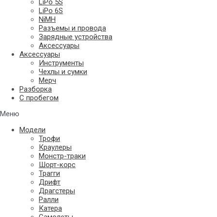
LiPo 5S
LiPo 6S
NiMH
Разъемы и провода
Зарядные устройства
Аксессуары
Аксессуары
Инструменты
Чехлы и сумки
Мерч
Разборка
С пробегом
Меню
Модели
Трофи
Краулеры
Монстр-траки
Шорт-корс
Трагги
Дрифт
Драгстеры
Ралли
Катера