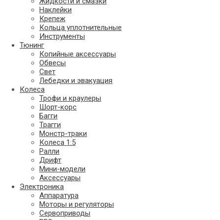
Жидкости и смазки
Наклейки
Крепеж
Кольца уплотнительные
Инструменты
Тюнинг
Копийные аксессуары
Обвесы
Свет
Лебедки и эвакуация
Колеса
Трофи и краулеры
Шорт-корс
Багги
Трагги
Монстр-траки
Колеса 1:5
Ралли
Дрифт
Мини-модели
Аксессуары
Электроника
Аппаратура
Моторы и регуляторы
Сервоприводы