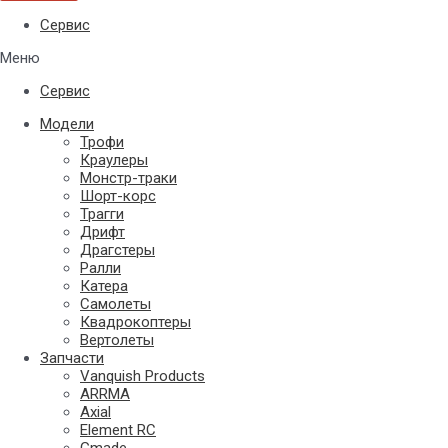
Сервис
Меню
Сервис
Модели
Трофи
Краулеры
Монстр-траки
Шорт-корс
Трагги
Дрифт
Драгстеры
Ралли
Катера
Самолеты
Квадрокоптеры
Вертолеты
Запчасти
Vanquish Products
ARRMA
Axial
Element RC