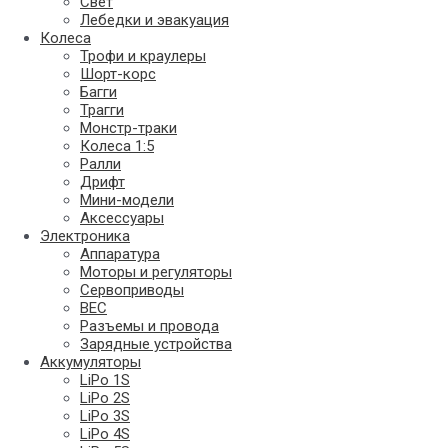
Свет
Лебедки и эвакуация
Колеса
Трофи и краулеры
Шорт-корс
Багги
Трагги
Монстр-траки
Колеса 1:5
Ралли
Дрифт
Мини-модели
Аксессуары
Электроника
Аппаратура
Моторы и регуляторы
Сервоприводы
BEC
Разъемы и провода
Зарядные устройства
Аккумуляторы
LiPo 1S
LiPo 2S
LiPo 3S
LiPo 4S