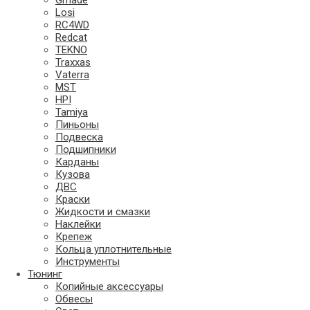
Gmade
Losi
RC4WD
Redcat
TEKNO
Traxxas
Vaterra
MST
HPI
Tamiya
Пиньоны
Подвеска
Подшипники
Карданы
Кузова
ДВС
Краски
Жидкости и смазки
Наклейки
Крепеж
Кольца уплотнительные
Инструменты
Тюнинг
Копийные аксессуары
Обвесы