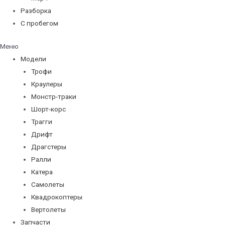
Разборка
С пробегом
Меню
Модели
Трофи
Краулеры
Монстр-траки
Шорт-корс
Трагги
Дрифт
Драгстеры
Ралли
Катера
Самолеты
Квадрокоптеры
Вертолеты
Запчасти