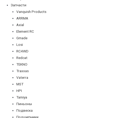
Запчасти
Vanquish Products
ARRMA
Axial
Element RC
Gmade
Losi
RC4WD
Redcat
TEKNO
Traxxas
Vaterra
MST
HPI
Tamiya
Пиньоны
Подвеска
Подшипники