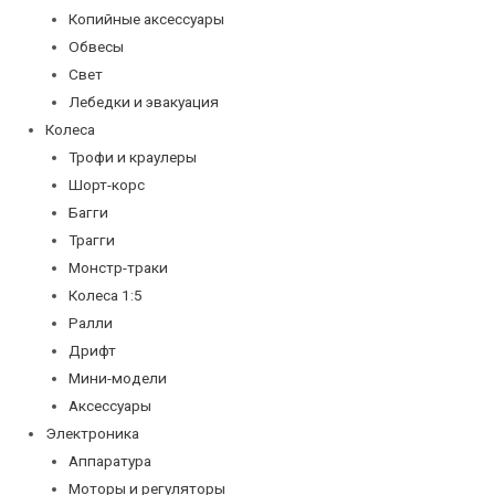
Копийные аксессуары
Обвесы
Свет
Лебедки и эвакуация
Колеса
Трофи и краулеры
Шорт-корс
Багги
Трагги
Монстр-траки
Колеса 1:5
Ралли
Дрифт
Мини-модели
Аксессуары
Электроника
Аппаратура
Моторы и регуляторы