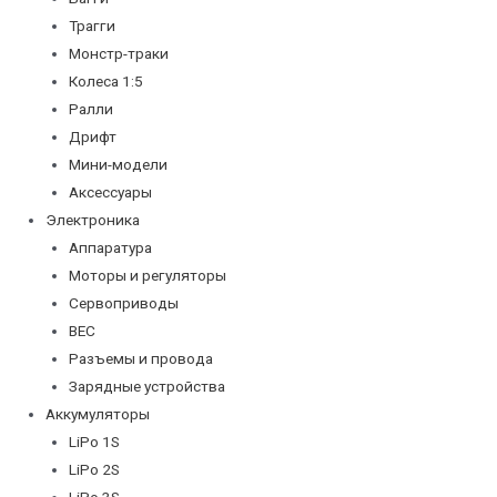
Трагги
Монстр-траки
Колеса 1:5
Ралли
Дрифт
Мини-модели
Аксессуары
Электроника
Аппаратура
Моторы и регуляторы
Сервоприводы
BEC
Разъемы и провода
Зарядные устройства
Аккумуляторы
LiPo 1S
LiPo 2S
LiPo 3S