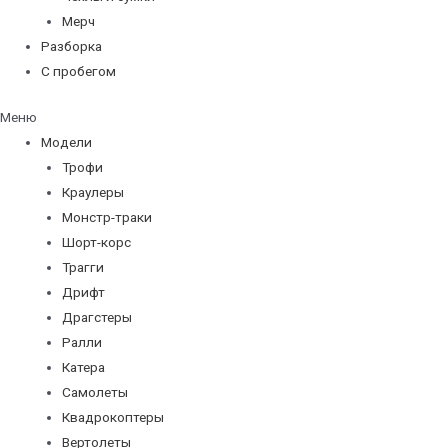
Мерч
Разборка
С пробегом
Меню
Модели
Трофи
Краулеры
Монстр-траки
Шорт-корс
Трагги
Дрифт
Драгстеры
Ралли
Катера
Самолеты
Квадрокоптеры
Вертолеты