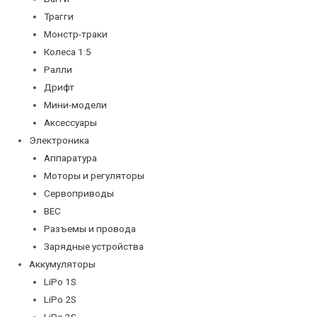
Трагги
Монстр-траки
Колеса 1:5
Ралли
Дрифт
Мини-модели
Аксессуары
Электроника
Аппаратура
Моторы и регуляторы
Сервоприводы
BEC
Разъемы и провода
Зарядные устройства
Аккумуляторы
LiPo 1S
LiPo 2S
LiPo 3S