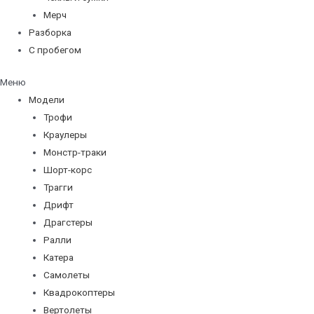
Мерч
Разборка
С пробегом
Меню
Модели
Трофи
Краулеры
Монстр-траки
Шорт-корс
Трагги
Дрифт
Драгстеры
Ралли
Катера
Самолеты
Квадрокоптеры
Вертолеты