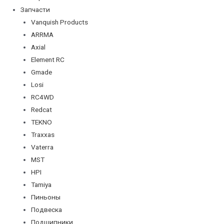
Запчасти
Vanquish Products
ARRMA
Axial
Element RC
Gmade
Losi
RC4WD
Redcat
TEKNO
Traxxas
Vaterra
MST
HPI
Tamiya
Пиньоны
Подвеска
Подшипники