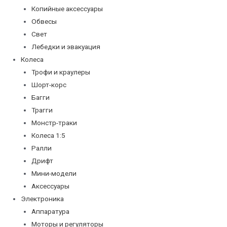
Копийные аксессуары
Обвесы
Свет
Лебедки и эвакуация
Колеса
Трофи и краулеры
Шорт-корс
Багги
Трагги
Монстр-траки
Колеса 1:5
Ралли
Дрифт
Мини-модели
Аксессуары
Электроника
Аппаратура
Моторы и регуляторы