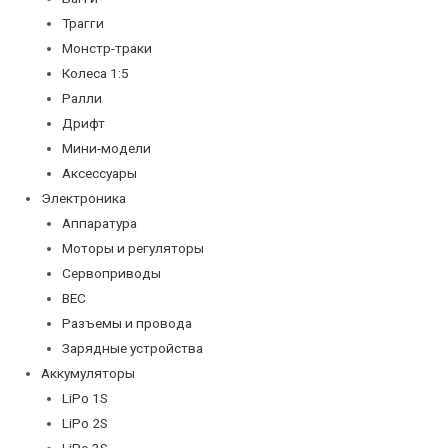
Трагги
Монстр-траки
Колеса 1:5
Ралли
Дрифт
Мини-модели
Аксессуары
Электроника
Аппаратура
Моторы и регуляторы
Сервоприводы
BEC
Разъемы и провода
Зарядные устройства
Аккумуляторы
LiPo 1S
LiPo 2S
LiPo 3S