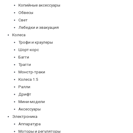
Копийные аксессуары
Обвесы
Свет
Лебедки и эвакуация
Колеса
Трофи и краулеры
Шорт-корс
Багги
Трагги
Монстр-траки
Колеса 1:5
Ралли
Дрифт
Мини-модели
Аксессуары
Электроника
Аппаратура
Моторы и регуляторы