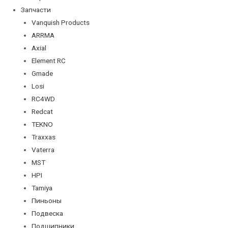
Запчасти
Vanquish Products
ARRMA
Axial
Element RC
Gmade
Losi
RC4WD
Redcat
TEKNO
Traxxas
Vaterra
MST
HPI
Tamiya
Пиньоны
Подвеска
Подшипники