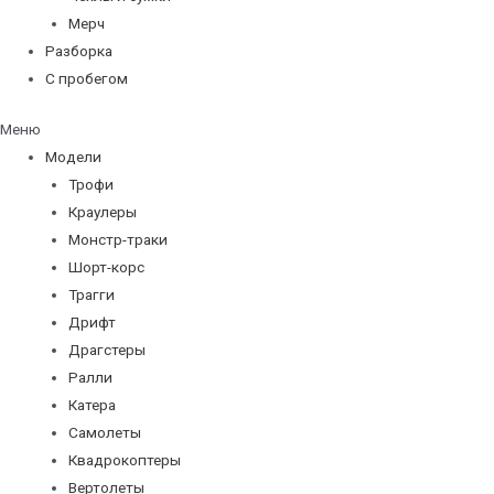
Мерч
Разборка
С пробегом
Меню
Модели
Трофи
Краулеры
Монстр-траки
Шорт-корс
Трагги
Дрифт
Драгстеры
Ралли
Катера
Самолеты
Квадрокоптеры
Вертолеты