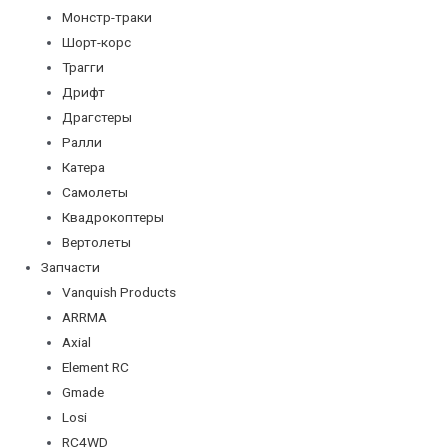
Монстр-траки
Шорт-корс
Трагги
Дрифт
Драгстеры
Ралли
Катера
Самолеты
Квадрокоптеры
Вертолеты
Запчасти
Vanquish Products
ARRMA
Axial
Element RC
Gmade
Losi
RC4WD