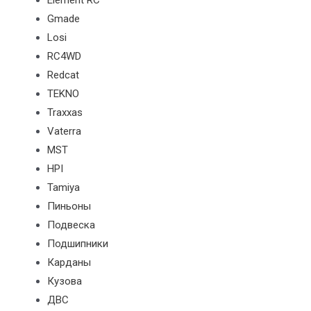
Element RC
Gmade
Losi
RC4WD
Redcat
TEKNO
Traxxas
Vaterra
MST
HPI
Tamiya
Пиньоны
Подвеска
Подшипники
Карданы
Кузова
ДВС