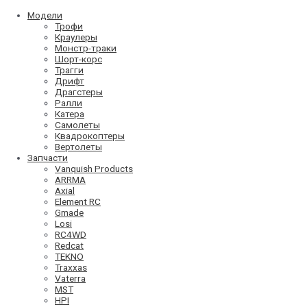
Модели
Трофи
Краулеры
Монстр-траки
Шорт-корс
Трагги
Дрифт
Драгстеры
Ралли
Катера
Самолеты
Квадрокоптеры
Вертолеты
Запчасти
Vanquish Products
ARRMA
Axial
Element RC
Gmade
Losi
RC4WD
Redcat
TEKNO
Traxxas
Vaterra
MST
HPI