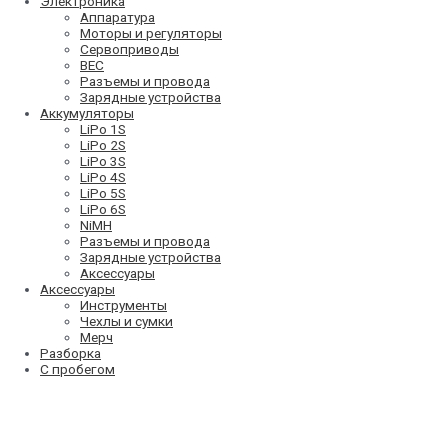
Электроника
Аппаратура
Моторы и регуляторы
Сервоприводы
BEC
Разъемы и провода
Зарядные устройства
Аккумуляторы
LiPo 1S
LiPo 2S
LiPo 3S
LiPo 4S
LiPo 5S
LiPo 6S
NiMH
Разъемы и провода
Зарядные устройства
Аксессуары
Аксессуары
Инструменты
Чехлы и сумки
Мерч
Разборка
С пробегом