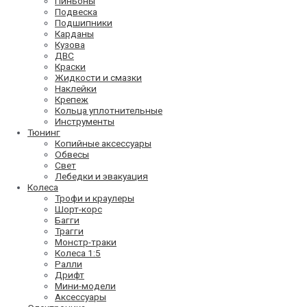
Пиньоны
Подвеска
Подшипники
Карданы
Кузова
ДВС
Краски
Жидкости и смазки
Наклейки
Крепеж
Кольца уплотнительные
Инструменты
Тюнинг
Копийные аксессуары
Обвесы
Свет
Лебедки и эвакуация
Колеса
Трофи и краулеры
Шорт-корс
Багги
Трагги
Монстр-траки
Колеса 1:5
Ралли
Дрифт
Мини-модели
Аксессуары