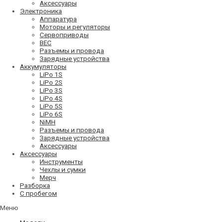
Аксессуары
Электроника
Аппаратура
Моторы и регуляторы
Сервоприводы
BEC
Разъемы и провода
Зарядные устройства
Аккумуляторы
LiPo 1S
LiPo 2S
LiPo 3S
LiPo 4S
LiPo 5S
LiPo 6S
NiMH
Разъемы и провода
Зарядные устройства
Аксессуары
Аксессуары
Инструменты
Чехлы и сумки
Мерч
Разборка
С пробегом
Меню