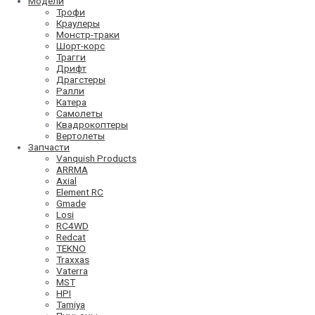
Модели
Трофи
Краулеры
Монстр-траки
Шорт-корс
Трагги
Дрифт
Драгстеры
Ралли
Катера
Самолеты
Квадрокоптеры
Вертолеты
Запчасти
Vanquish Products
ARRMA
Axial
Element RC
Gmade
Losi
RC4WD
Redcat
TEKNO
Traxxas
Vaterra
MST
HPI
Tamiya