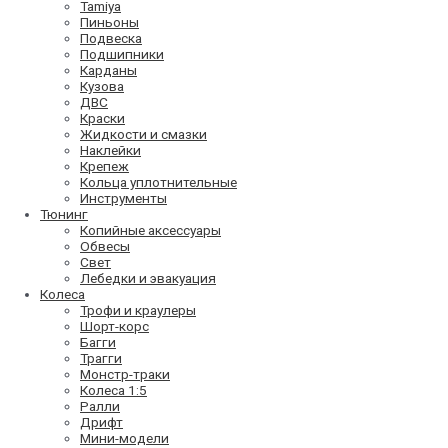
Tamiya
Пиньоны
Подвеска
Подшипники
Карданы
Кузова
ДВС
Краски
Жидкости и смазки
Наклейки
Крепеж
Кольца уплотнительные
Инструменты
Тюнинг
Копийные аксессуары
Обвесы
Свет
Лебедки и эвакуация
Колеса
Трофи и краулеры
Шорт-корс
Багги
Трагги
Монстр-траки
Колеса 1:5
Ралли
Дрифт
Мини-модели