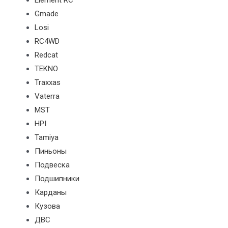
Element RC
Gmade
Losi
RC4WD
Redcat
TEKNO
Traxxas
Vaterra
MST
HPI
Tamiya
Пиньоны
Подвеска
Подшипники
Карданы
Кузова
ДВС