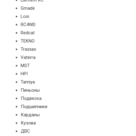
Element RC
Gmade
Losi
RC4WD
Redcat
TEKNO
Traxxas
Vaterra
MST
HPI
Tamiya
Пиньоны
Подвеска
Подшипники
Карданы
Кузова
ДВС