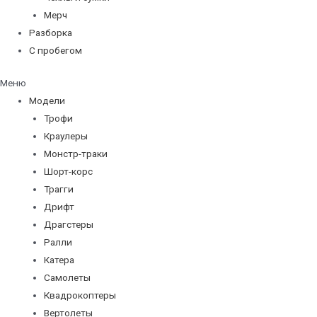
Мерч
Разборка
С пробегом
Меню
Модели
Трофи
Краулеры
Монстр-траки
Шорт-корс
Трагги
Дрифт
Драгстеры
Ралли
Катера
Самолеты
Квадрокоптеры
Вертолеты