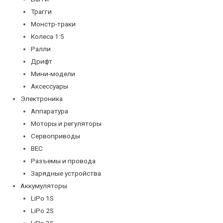
Трагги
Монстр-траки
Колеса 1:5
Ралли
Дрифт
Мини-модели
Аксессуары
Электроника
Аппаратура
Моторы и регуляторы
Сервоприводы
BEC
Разъемы и провода
Зарядные устройства
Аккумуляторы
LiPo 1S
LiPo 2S
LiPo 3S