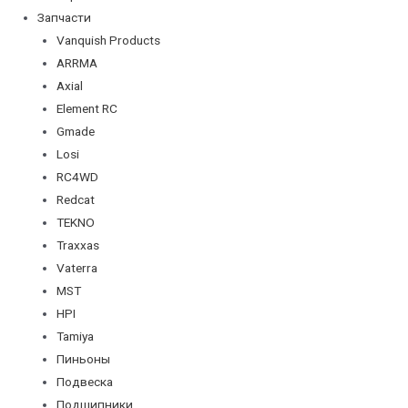
Запчасти
Vanquish Products
ARRMA
Axial
Element RC
Gmade
Losi
RC4WD
Redcat
TEKNO
Traxxas
Vaterra
MST
HPI
Tamiya
Пиньоны
Подвеска
Подшипники