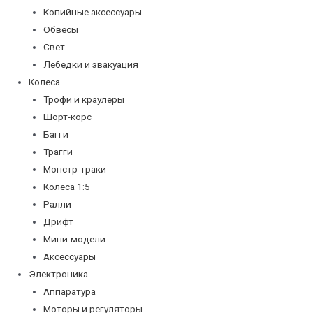
Копийные аксессуары
Обвесы
Свет
Лебедки и эвакуация
Колеса
Трофи и краулеры
Шорт-корс
Багги
Трагги
Монстр-траки
Колеса 1:5
Ралли
Дрифт
Мини-модели
Аксессуары
Электроника
Аппаратура
Моторы и регуляторы