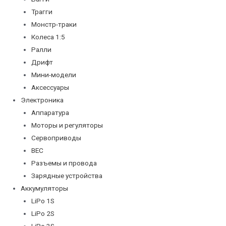
Трагги
Монстр-траки
Колеса 1:5
Ралли
Дрифт
Мини-модели
Аксессуары
Электроника
Аппаратура
Моторы и регуляторы
Сервоприводы
BEC
Разъемы и провода
Зарядные устройства
Аккумуляторы
LiPo 1S
LiPo 2S
LiPo 3S