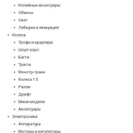
Копийные аксессуары
Обвесы
Свет
Лебедки и эвакуация
Колеса
Трофи и краулеры
Шорт-корс
Багги
Трагги
Монстр-траки
Колеса 1:5
Ралли
Дрифт
Мини-модели
Аксессуары
Электроника
Аппаратура
Моторы и регуляторы