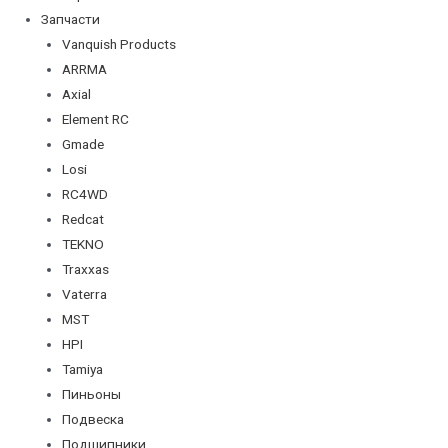
Запчасти
Vanquish Products
ARRMA
Axial
Element RC
Gmade
Losi
RC4WD
Redcat
TEKNO
Traxxas
Vaterra
MST
HPI
Tamiya
Пиньоны
Подвеска
Подшипники