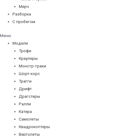
Мерч
Разборка
С пробегом
Меню
Модели
Трофи
Краулеры
Монстр-траки
Шорт-корс
Трагги
Дрифт
Драгстеры
Ралли
Катера
Самолеты
Квадрокоптеры
Вертолеты