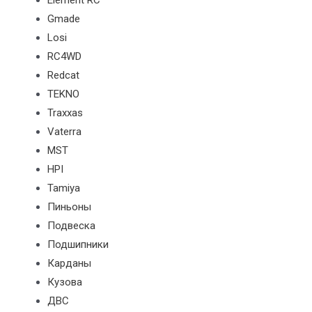
Element RC
Gmade
Losi
RC4WD
Redcat
TEKNO
Traxxas
Vaterra
MST
HPI
Tamiya
Пиньоны
Подвеска
Подшипники
Карданы
Кузова
ДВС