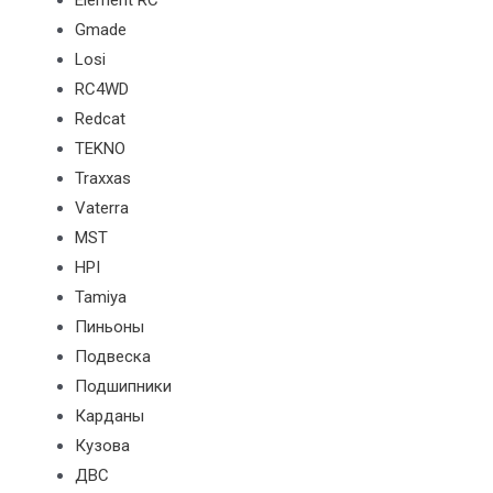
Element RC
Gmade
Losi
RC4WD
Redcat
TEKNO
Traxxas
Vaterra
MST
HPI
Tamiya
Пиньоны
Подвеска
Подшипники
Карданы
Кузова
ДВС