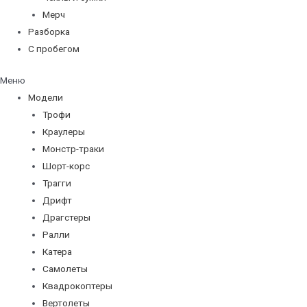
Мерч
Разборка
С пробегом
Меню
Модели
Трофи
Краулеры
Монстр-траки
Шорт-корс
Трагги
Дрифт
Драгстеры
Ралли
Катера
Самолеты
Квадрокоптеры
Вертолеты