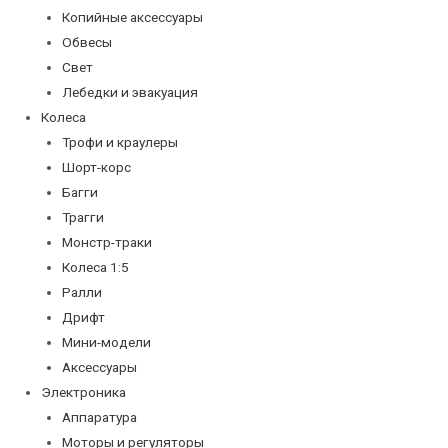
Копийные аксессуары
Обвесы
Свет
Лебедки и эвакуация
Колеса
Трофи и краулеры
Шорт-корс
Багги
Трагги
Монстр-траки
Колеса 1:5
Ралли
Дрифт
Мини-модели
Аксессуары
Электроника
Аппаратура
Моторы и регуляторы