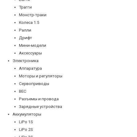
Трагги
Монстр-траки
Колеса 1:5
Ралли
Дрифт
Мини-модели
Аксессуары
Электроника
Аппаратура
Моторы и регуляторы
Сервоприводы
BEC
Разъемы и провода
Зарядные устройства
Аккумуляторы
LiPo 1S
LiPo 2S
LiPo 3S