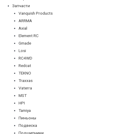
Запчасти
Vanquish Products
ARRMA
Axial
Element RC
Gmade
Losi
RC4WD
Redcat
TEKNO
Traxxas
Vaterra
MST
HPI
Tamiya
Пиньоны
Подвеска
Подшипники