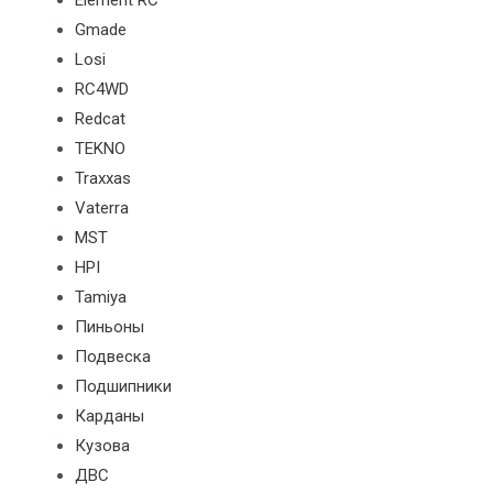
Element RC
Gmade
Losi
RC4WD
Redcat
TEKNO
Traxxas
Vaterra
MST
HPI
Tamiya
Пиньоны
Подвеска
Подшипники
Карданы
Кузова
ДВС